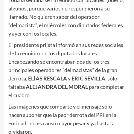
Toda la semana se ha reunido con alcaldes, (bueno,
algunos, porque varios no respondieron a su
llamado. No quieren saber del operador
“delmacista”, el miércoles con diputados federales
y ayer con los locales.
El presidente priista informó en sus redes sociales
de la reunión con los diputados locales.
Encabezando se encontraban dos de los tres
principales operadores “delmacistas” de la gran
derrota,
ELÍAS RESCALA
y
ERIC SEVILLA
, sólo
faltaba
ALEJANDRA DEL MORAL
para completar
el cuadro.
Las imágenes que comparte y el mensaje sólo
hacen suponer que la peor derrota del PRI en la
entidad, no les causó mayor pesar y ya hasta la
olvidaron.