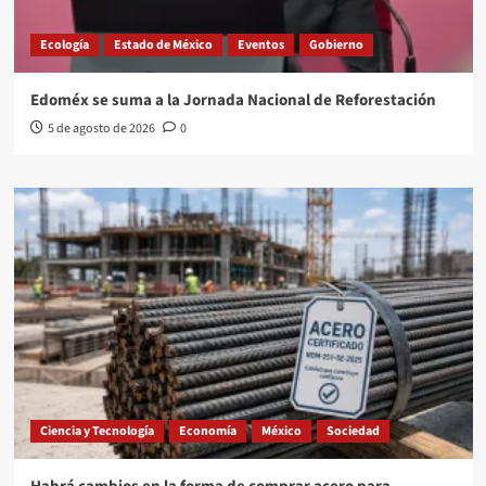
Ecología
Estado de México
Eventos
Gobierno
Edoméx se suma a la Jornada Nacional de Reforestación
5 de agosto de 2026
0
Ciencia y Tecnología
Economía
México
Sociedad