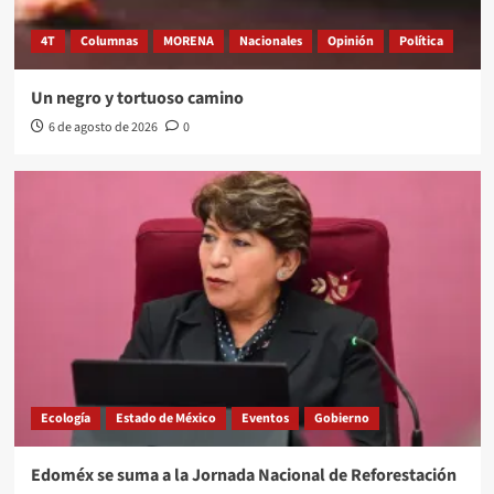
4T
Columnas
MORENA
Nacionales
Opinión
Política
Un negro y tortuoso camino
6 de agosto de 2026
0
Ecología
Estado de México
Eventos
Gobierno
Edoméx se suma a la Jornada Nacional de Reforestación