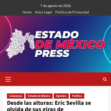
Saltar
7 de agosto de 2026
al
Home
Aviso Legal
Politica de Privacidad
contenido
Menú
primario
Columnas
Estado de México
Opinión
Política
Desde las alturas: Eric Sevilla se
olvida de sus giras de