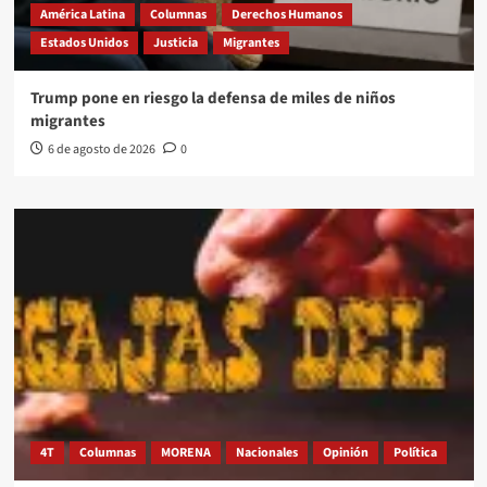
América Latina
Columnas
Derechos Humanos
Estados Unidos
Justicia
Migrantes
Trump pone en riesgo la defensa de miles de niños
migrantes
6 de agosto de 2026
0
4T
Columnas
MORENA
Nacionales
Opinión
Política