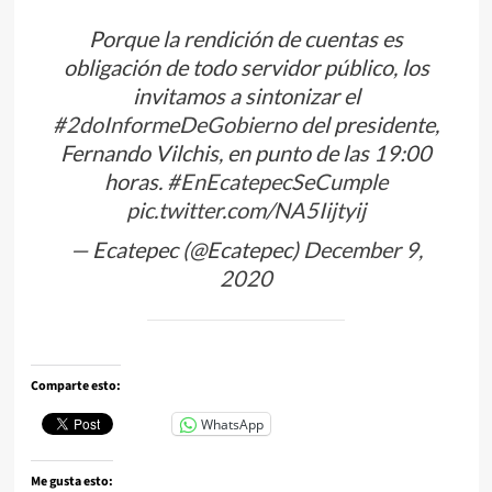
Porque la rendición de cuentas es
obligación de todo servidor público, los
invitamos a sintonizar el
#2doInformeDeGobierno
del presidente,
Fernando Vilchis, en punto de las 19:00
horas.
#EnEcatepecSeCumple
pic.twitter.com/NA5Iijtyij
— Ecatepec (@Ecatepec)
December 9,
2020
Comparte esto:
WhatsApp
Me gusta esto: