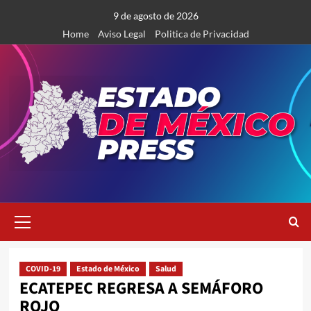
Saltar
9 de agosto de 2026
al
Home
Aviso Legal
Politica de Privacidad
contenido
Menú
primario
COVID-19
Estado de México
Salud
ECATEPEC REGRESA A SEMÁFORO
ROJO