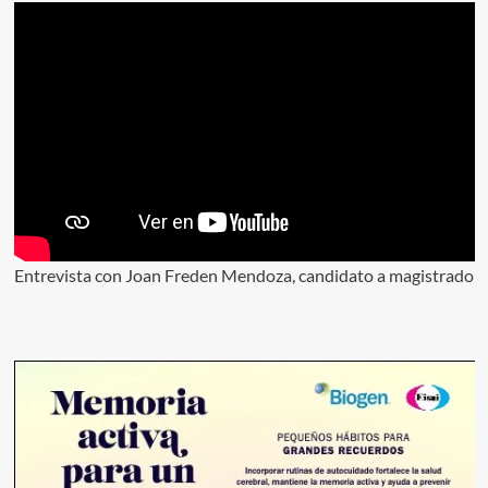
Entrevista con Joan Freden Mendoza, candidato a magistrado