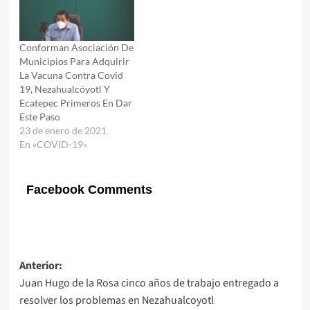
Conforman Asociación De
Municipios Para Adquirir
La Vacuna Contra Covid
19, Nezahualcóyotl Y
Ecatepec Primeros En Dar
Este Paso
23 de enero de 2021
En «COVID-19»
Facebook Comments
Navegación
Anterior:
Juan Hugo de la Rosa cinco años de trabajo entregado a
de
resolver los problemas en Nezahualcoyotl