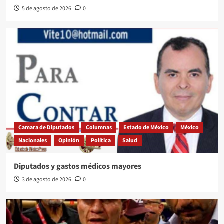
5 de agosto de 2026
0
Camara de Diputados
Columnas
Estado de México
México
Nacionales
Opinión
Política
Salud
Diputados y gastos médicos mayores
3 de agosto de 2026
0