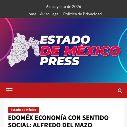
Saltar
6 de agosto de 2026
al
Home
Aviso Legal
Politica de Privacidad
contenido
Menú
primario
Estado de México
EDOMÉX ECONOMÍA CON SENTIDO
SOCIAL: ALFREDO DEL MAZO