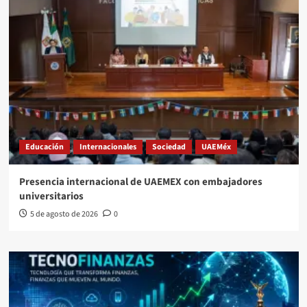
Educación
Internacionales
Sociedad
UAEMéx
Presencia internacional de UAEMEX con embajadores
universitarios
5 de agosto de 2026
0