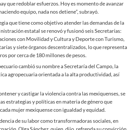
 hay que redoblar esfuerzos. Hoy es momento de avanzar
 haciendo equipo, nada nos detiene”, subrayó.
gia que tiene como objetivo atender las demandas de la
nistración estatal se renovó y fusionó seis Secretarías:
ciones con Movilidad y Cultura y Deporte con Turismo,
arías y siete órganos descentralizados, lo que representa
ros por cerca de 180 millones de pesos.
pecuario cambió su nombre a Secretaría del Campo, la
ca agropecuaria orientada a la alta productividad, así
ontener y castigar la violencia contra las mexiquenses, se
 las estrategias y políticas en materia de género que
e cada mujer mexiquense con igualdad y equidad.
dencia de su labor como transformadoras sociales, en
rnación, Olga Sánchez, quien, dijo, refrenda su convicción