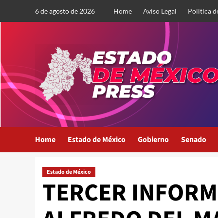
Saltar
6 de agosto de 2026
Home
Aviso Legal
Politica d
al
contenido
Home
Estado de México
Gobierno
Senado
Estado de México
TERCER INFORM