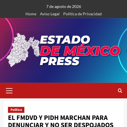
Saltar
7 de agosto de 2026
al
Home
Aviso Legal
Politica de Privacidad
contenido
Menú
primario
Política
EL FMDVD Y PIDH MARCHAN PARA
DENUNCIAR Y NO SER DESPOJADOS