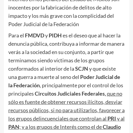
inocentes por la fabricación de delitos de alto
impacto y los más grave con la complicidad del
Poder Judicial de la Federación
Para el
FMDVD
y
PIDH
es el deseo que al hacer la
denuncia pública, contribuya a informar de manera
verás a la sociedad en su conjunto, a partir que
terminamos siendo víctimas de los grupos
conformados al interior de la
SCJN
y que existe
una guerra a muerte al seno del
Poder Judicial de
la Federación
, principalmente por el control de los
principales
Circuitos Judiciales Federales,
que no
sólo es fuente de obtener recursos ilícitos, desviar
recursos públicos, si no para utilizarlos, favorecer a
los grupos delincuenciales que controlan al
PRI
y al
PAN
; y a los grupos de Interés como el de
Claudio