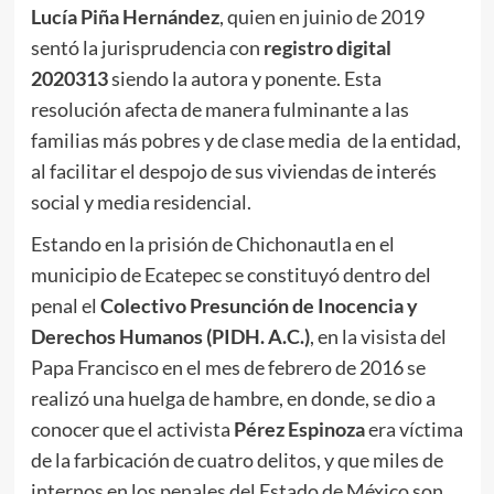
Lucía Piña Hernández
, quien en juinio de 2019
sentó la jurisprudencia con
registro digital
2020313
siendo la autora y ponente. Esta
resolución afecta de manera fulminante a las
familias más pobres y de clase media de la entidad,
al facilitar el despojo de sus viviendas de interés
social y media residencial.
Estando en la prisión de Chichonautla en el
municipio de Ecatepec se constituyó dentro del
penal el
Colectivo Presunción de Inocencia y
Derechos Humanos
(PIDH. A.C.)
, en la visista del
Papa Francisco en el mes de febrero de 2016 se
realizó una huelga de hambre, en donde, se dio a
conocer que el activista
Pérez Espinoza
era víctima
de la farbicación de cuatro delitos, y que miles de
internos en los penales del Estado de México son