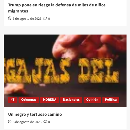
Trump pone en riesgo la defensa de miles de niños
migrantes
6 de agosto de 2026
0
4T
Columnas
MORENA
Nacionales
Opinión
Política
Un negro y tortuoso camino
6 de agosto de 2026
0