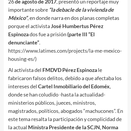
26
de agosto de 2017
, presentó un reportaje muy
importante sobre
“la debacle de la vivienda de
México”
, en donde narra en dos planas completas
porque el activista
José Humbertus Pérez
Espinoza
dos fue a prisión
(parte III “El
denunciante”
.
https://www.latimes.com/projects/la-me-mexico-
housing-es/
)
Al activista del
FMDVD
Pérez Espinoza
le
fabricaron falsos delitos, debido a que afectaba los
intereses del
Cartel Inmobiliario del Edoméx
,
donde se han coludido -hasta la actualidad-
ministerios públicos, jueces, ministros,
magistrados, políticos, abogados “machucones”. En
este tema resalta la participación y complicidad de
la actual
Ministra Presidente de la SCJN, Norma