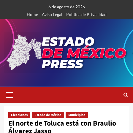
Saltar
6 de agosto de 2026
al
Home
Aviso Legal
Politica de Privacidad
contenido
Menú
primario
Elecciones
Estado de México
Municipios
El norte de Toluca está con Braulio
Álvarez Jasso