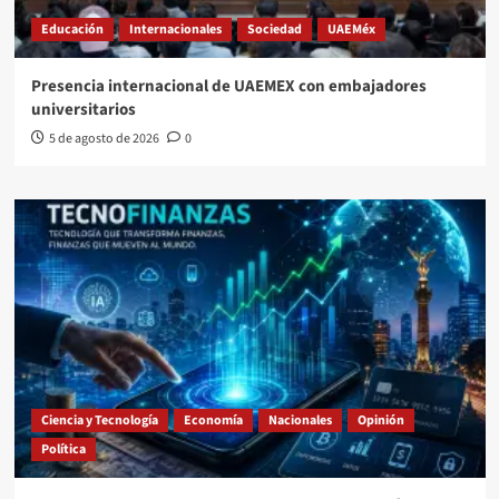
Educación
Internacionales
Sociedad
UAEMéx
Presencia internacional de UAEMEX con embajadores
universitarios
5 de agosto de 2026
0
Ciencia y Tecnología
Economía
Nacionales
Opinión
Política