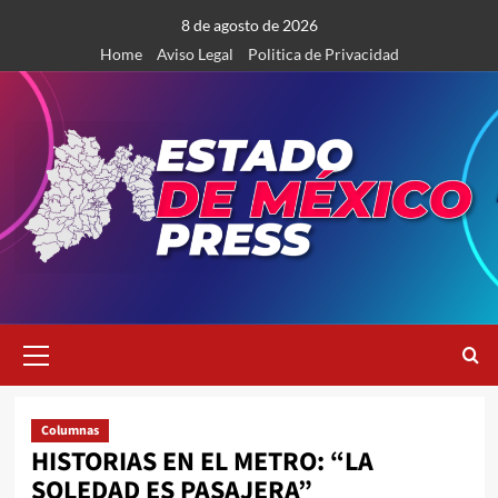
Saltar
8 de agosto de 2026
al
Home
Aviso Legal
Politica de Privacidad
contenido
Menú
primario
Columnas
HISTORIAS EN EL METRO: “LA
SOLEDAD ES PASAJERA”