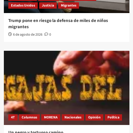
Estados Unidos
Justicia
Migrantes
Trump pone en riesgo la defensa de miles de niños
migrantes
6 de agosto de 2026
0
4T
Columnas
MORENA
Nacionales
Opinión
Política
Un negro y tortuoso camino