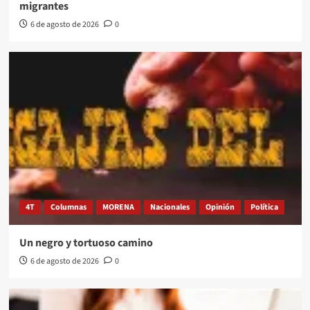
migrantes
6 de agosto de 2026
0
4T
Columnas
MORENA
Nacionales
Opinión
Política
Un negro y tortuoso camino
6 de agosto de 2026
0