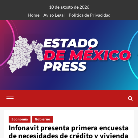
Saltar
10 de agosto de 2026
al
Home
Aviso Legal
Politica de Privacidad
contenido
Menú
primario
Economía
Gobierno
Infonavit presenta primera encuesta
de necesidades de crédito y vivienda