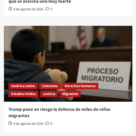
que se avecina uno muy fuerte
9 de agosto de 2026
0
América Latina
Columnas
Derechos Humanos
Estados Unidos
Justicia
Migrantes
Trump pone en riesgo la defensa de miles de niños
migrantes
6 de agosto de 2026
0