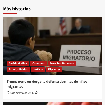
Más historias
América Latina
Columnas
Derechos Humanos
Estados Unidos
Justicia
Migrantes
Trump pone en riesgo la defensa de miles de niños
migrantes
6 de agosto de 2026
0