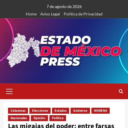
Saltar
7 de agosto de 2026
al
Home
Aviso Legal
Politica de Privacidad
contenido
Menú
primario
Columnas
Elecciones
Estados
Gobierno
MORENA
Nacionales
Opinión
Política
Las migajas del poder: entre farsas