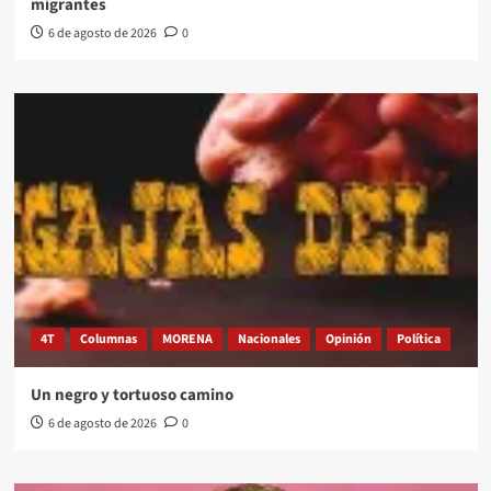
migrantes
6 de agosto de 2026
0
4T
Columnas
MORENA
Nacionales
Opinión
Política
Un negro y tortuoso camino
6 de agosto de 2026
0