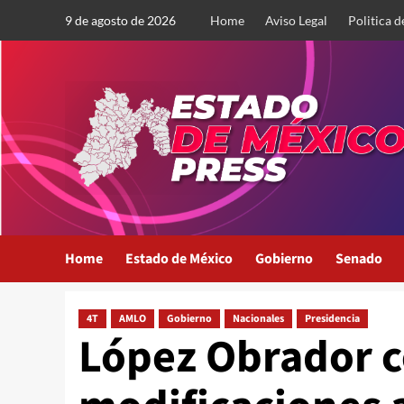
Saltar
9 de agosto de 2026
Home
Aviso Legal
Politica d
al
contenido
Home
Estado de México
Gobierno
Senado
4T
AMLO
Gobierno
Nacionales
Presidencia
López Obrador c