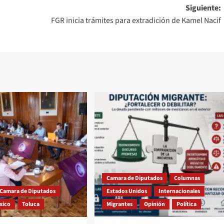
Siguiente:
FGR inicia trámites para extradición de Kamel Nacif
Camara de Diputados
Columnas
Camara de Diputados
Estados Unidos
Internacionales
xico
Toluca
Migrantes
Opinión
Política