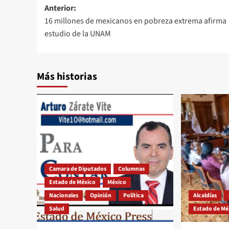
Navegación
Anterior:
16 millones de mexicanos en pobreza extrema afirma
de
estudio de la UNAM
entradas
Más historias
Camara de Diputados
Columnas
Estado de México
México
Nacionales
Opinión
Política
Alcaldías
Salud
Estado de Mé