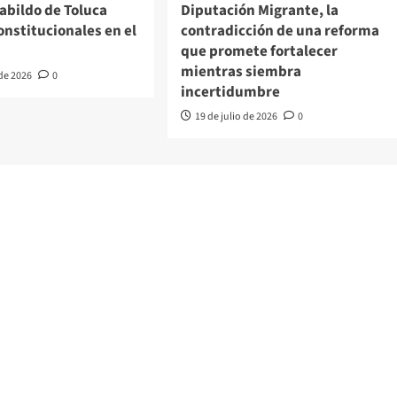
abildo de Toluca
Diputación Migrante, la
nstitucionales en el
contradicción de una reforma
que promete fortalecer
mientras siembra
 de 2026
0
incertidumbre
19 de julio de 2026
0