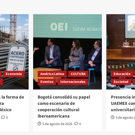
Economía
América Latina
CULTURA
Educación
Eventos
Internacionales
Sociedad
 la forma de
Bogotá consolidó su papel
Presencia i
ra
como escenario de
UAEMEX con
México
cooperación cultural
universitar
iberoamericana
0
5 de agosto 
5 de agosto de 2026
0