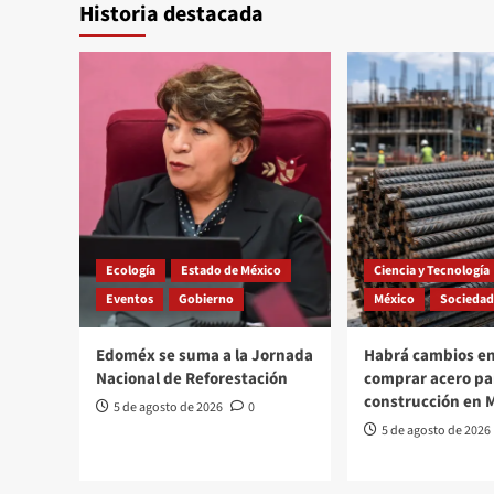
Historia destacada
Ecología
Estado de México
Ciencia y Tecnología
Eventos
Gobierno
México
Sociedad
Edoméx se suma a la Jornada
Habrá cambios en
Nacional de Reforestación
comprar acero pa
construcción en 
5 de agosto de 2026
0
5 de agosto de 2026