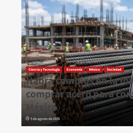
Ciencia y Tecnología
Economía
México
Sociedad
Habrá cambios en la fo
comprar acero para con
México
5 de agosto de 2026
0