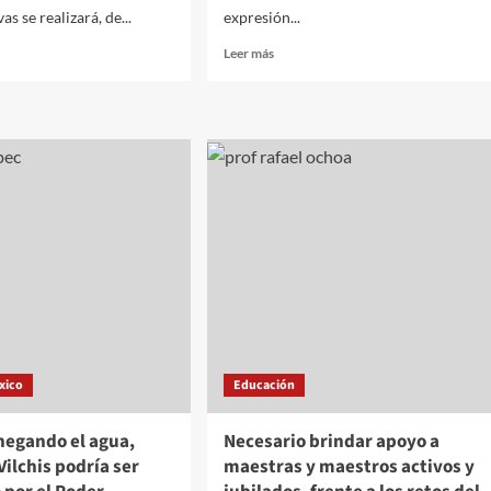
as se realizará, de...
expresión...
Leer
Leer más
más
sobre
M
La
rta
SIP
dar
advierte
que
ciales
los
ataques
de
AMLO
contra
la
prensa
incitan
a
la
xico
Educación
violencia
negando el agua,
Necesario brindar apoyo a
ilchis podría ser
maestras y maestros activos y