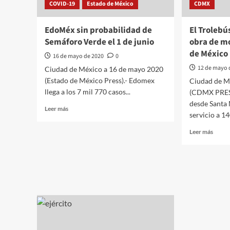
COVID-19
Estado de México
CDMX
Pamplona
Poder
Judicia
EdoMéx sin probabilidad de
El Trolebú
Semáforo Verde el 1 de junio
obra de mo
de México
16 de mayo de 2020
0
12 de mayo 
Ciudad de México a 16 de mayo 2020
(Estado de México Press).- Edomex
Ciudad de M
llega a los 7 mil 770 casos...
(CDMX PRESS
desde Santa 
Leer
Leer más
servicio a 14
más
sobre
Leer
Leer más
EdoMéx
más
sin
sobre
probabilidad
El
de
Trole
Semáforo
eleva
Verde
es
el
la
1
nueva
de
obra
junio
de