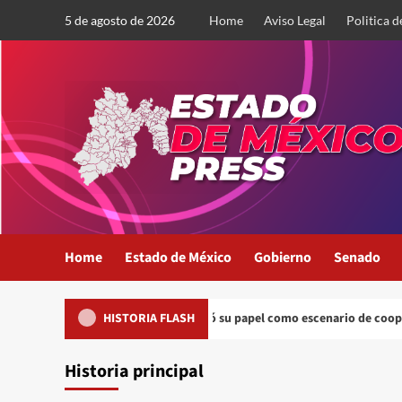
Saltar
5 de agosto de 2026
Home
Aviso Legal
Politica d
al
contenido
Home
Estado de México
Gobierno
Senado
Bogotá consolidó su papel como escenario de cooperación cultur
HISTORIA FLASH
Historia principal