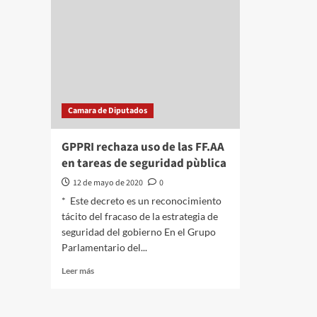
movil
de
la
Ciuda
de
Méxic
Camara de Diputados
GPPRI rechaza uso de las FF.AA
en tareas de seguridad pùblica
12 de mayo de 2020
0
* Este decreto es un reconocimiento
tácito del fracaso de la estrategia de
seguridad del gobierno En el Grupo
Parlamentario del...
Leer
Leer más
más
sobre
GPPRI