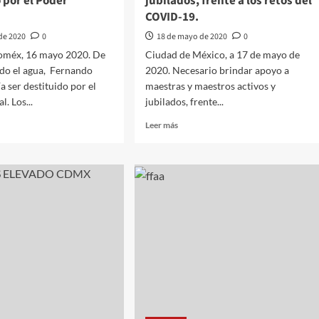
 por el Poder
jubilados, frente a los retos del
COVID-19.
de 2020
0
18 de mayo de 2020
0
oméx, 16 mayo 2020. De
Ciudad de México, a 17 de mayo de
do el agua, Fernando
2020. Necesario brindar apoyo a
a ser destituido por el
maestras y maestros activos y
l. Los...
jubilados, frente...
Leer
Leer más
más
sobre
Necesario
brindar
do
apoyo
a
maestras
ndo
y
s
maestros
a
activos
y
uido
jubilados,
frente
a