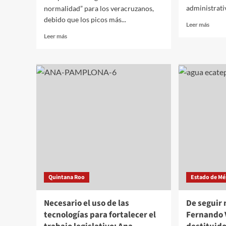
administrativ
normalidad” para los veracruzanos,
debido que los picos más...
Leer
Leer más
más
Leer
Leer más
sobre
más
UNA
sobre
desca
Se
reanu
complica
clases
regreso
presen
a
antes
la
del
“nueva
15
normalidad”
de
para
junio
Veracruz
por
aumento
de
Quintana Roo
Estado de Mé
casos:
López-
Gatell
Necesario el uso de las
De seguir 
tecnologías para fortalecer el
Fernando V