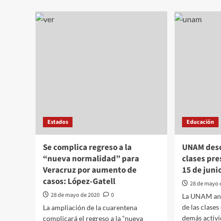
Estados
Educación
Se complica regreso a la
UNAM desc
“nueva normalidad” para
clases pre
Veracruz por aumento de
15 de juni
casos: López-Gatell
28 de mayo 
28 de mayo de 2020
0
La UNAM anu
de las clases
La ampliación de la cuarentena
demás activ
complicará el regreso a la “nueva