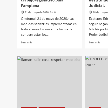
trabajo legislativo: Ana
destituido
Pamplona
Judicial.
21 de mayo de 2020
0
18 de mayo 
Chetumal, 21 de mayo de 2020.- Las
Ecatepec Ed
medidas sanitarias implementadas en
seguir negan
todo el mundo como una forma de
Vilchis podrí
contrarrestar los...
Poder Judicia
Leer
Leer
Leer más
Leer más
más
más
sobre
sobre
Necesario
De
el
seguir
uso
negan
de
el
las
agua,
tecnologías
Ferna
para
Vilchi
fortalecer
podrí
el
ser
trabajo
destit
legislativo:
por
Ana
el