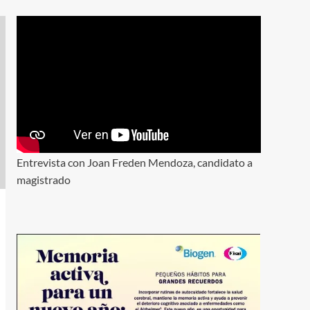
iberoamericana
Educación
Internacionales
Sociedad
UAEMéx
Presencia internacional
de UAEMEX con
embajadores
4
universitarios
Ciencia y Tecnología
Economía
Nacionales
Opinión
Política
Entrevista con Joan Freden Mendoza, candidato a
Homeless en Estados
magistrado
Unidos: cuando la
5
innovación convive con la
desigualdad