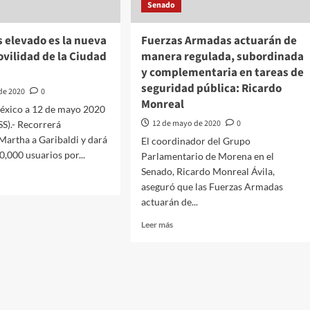
Senado
los
l.
retos
del
s elevado es la nueva
Fuerzas Armadas actuarán de
COVID-
vilidad de la Ciudad
manera regulada, subordinada
19.
y complementaria en tareas de
seguridad pública: Ricardo
de 2020
0
Monreal
éxico a 12 de mayo 2020
12 de mayo de 2020
0
).- Recorrerá
Martha a Garibaldi y dará
El coordinador del Grupo
0,000 usuarios por...
Parlamentario de Morena en el
Senado, Ricardo Monreal Ávila,
aseguró que las Fuerzas Armadas
actuarán de...
Leer
Leer más
bús
más
do
sobre
Fuerzas
Armadas
actuarán
de