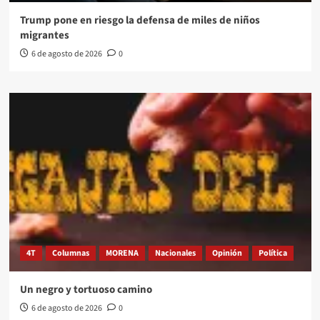
Trump pone en riesgo la defensa de miles de niños
migrantes
6 de agosto de 2026
0
4T
Columnas
MORENA
Nacionales
Opinión
Política
Un negro y tortuoso camino
6 de agosto de 2026
0