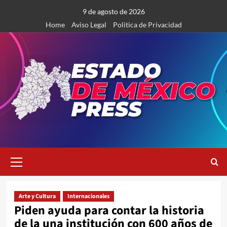
Saltar
9 de agosto de 2026
al
Home
Aviso Legal
Politica de Privacidad
contenido
Menú
primario
Arte y Cultura
Internacionales
Piden ayuda para contar la historia
de la una institución con 600 años de