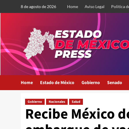
Saltar
8 de agosto de 2026
Home
Aviso Legal
Politica d
al
contenido
Home
Estado de México
Gobierno
Senado
Gobierno
Nacionales
Salud
Recibe México d