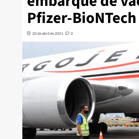
embarque de va
Pfizer-BioNTech
20 de abril de 2021
0