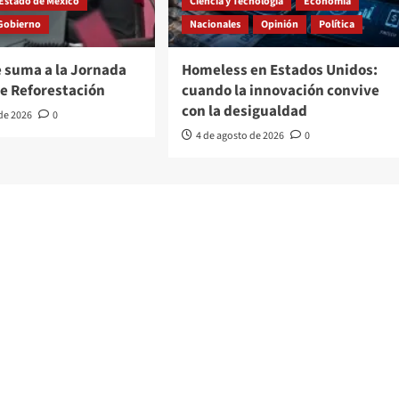
Estado de México
Ciencia y Tecnología
Economía
Gobierno
Nacionales
Opinión
Política
 suma a la Jornada
Homeless en Estados Unidos:
de Reforestación
cuando la innovación convive
con la desigualdad
 de 2026
0
4 de agosto de 2026
0