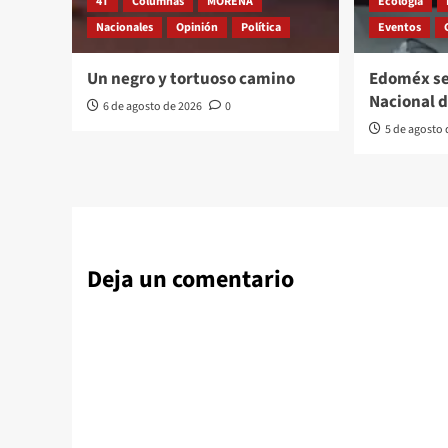
4T
Columnas
MORENA
Ecología
Nacionales
Opinión
Política
Eventos
Un negro y tortuoso camino
Edoméx se
Nacional 
6 de agosto de 2026
0
5 de agosto
Deja un comentario