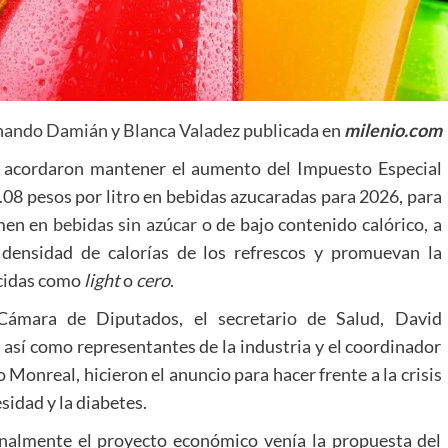
nando Damián
y
Blanca Valadez
publicada en
milenio.com
ra acordaron mantener el aumento del Impuesto Especial
3.08 pesos por litro en bebidas azucaradas para 2026, para
men en
bebidas sin azúcar
o de bajo contenido calórico, a
densidad de calorías de los refrescos y promuevan la
ocidas como
light
o
cero
.
Cámara de Diputados, el secretario de Salud, David
 así como representantes de la industria y el coordinador
onreal, hicieron el anuncio para hacer frente a la crisis
idad y la diabetes.
inalmente el proyecto económico venía la propuesta del