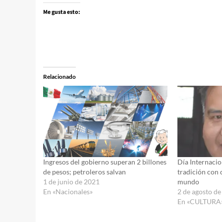
Me gusta esto:
Relacionado
Ingresos del gobierno superan 2 billones
Día Internacio
de pesos; petroleros salvan
tradición con 
1 de junio de 2021
mundo
En «Nacionales»
2 de agosto d
En «CULTURA