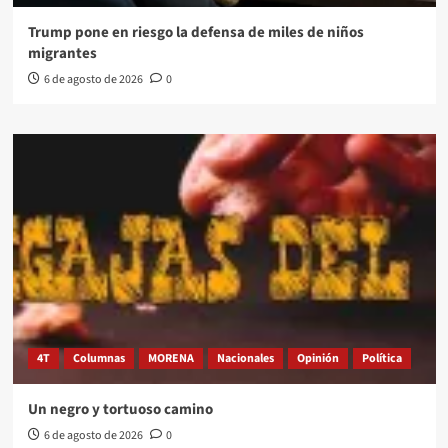
Trump pone en riesgo la defensa de miles de niños
migrantes
6 de agosto de 2026
0
4T
Columnas
MORENA
Nacionales
Opinión
Política
Un negro y tortuoso camino
6 de agosto de 2026
0