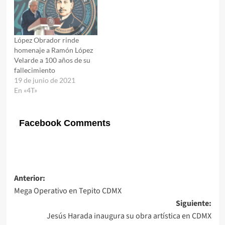
López Obrador rinde
homenaje a Ramón López
Velarde a 100 años de su
fallecimiento
19 de junio de 2021
En «4T»
Facebook Comments
Navegación
Anterior:
Mega Operativo en Tepito CDMX
de
Siguiente:
entradas
Jesús Harada inaugura su obra artística en CDMX