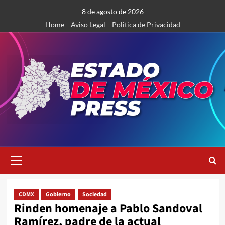
Saltar
8 de agosto de 2026
al
Home
Aviso Legal
Politica de Privacidad
contenido
Menú
primario
CDMX
Gobierno
Sociedad
Rinden homenaje a Pablo Sandoval
Ramírez, padre de la actual