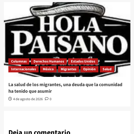
Columnas
Derechos Humanos
Estados Unidos
Internacionales
México
Migrantes
Opinión
Salud
La salud de los migrantes, una deuda que la comunidad
ha tenido que asumir
4 de agosto de 2026
0
Deja un comentario