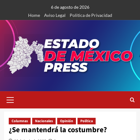
Saltar
6 de agosto de 2026
al
Home
Aviso Legal
Politica de Privacidad
contenido
Menú
primario
Columnas
Nacionales
Opinión
Política
¿Se mantendrá la costumbre?