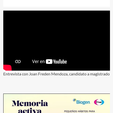
Entrevista con Joan Freden Mendoza, candidato a magistrado