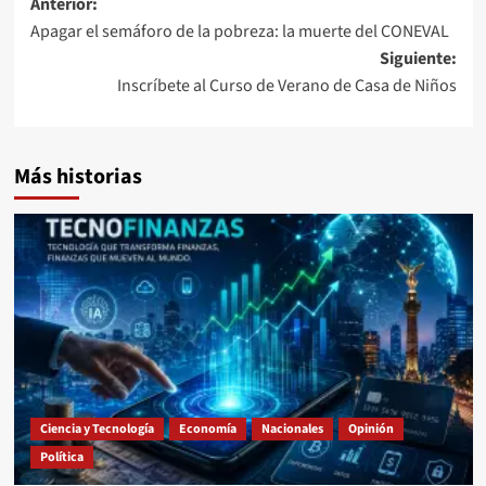
Navegación
Anterior:
Apagar el semáforo de la pobreza: la muerte del CONEVAL
de
Siguiente:
entradas
Inscríbete al Curso de Verano de Casa de Niños
Más historias
Ciencia y Tecnología
Economía
Nacionales
Opinión
Política