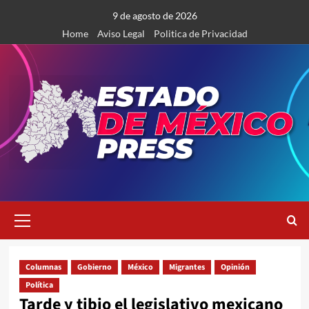
Saltar
9 de agosto de 2026
al
Home
Aviso Legal
Politica de Privacidad
contenido
Menú
primario
Columnas
Gobierno
México
Migrantes
Opinión
Política
Tarde y tibio el legislativo mexicano