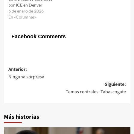
por ICE en Denver
6 de enero de 2026
En «Columnas»
Facebook Comments
Navegación
Anterior:
Ninguna sorpresa
de
Siguiente:
entradas
Temas centrales: Tabascogate
Más historias