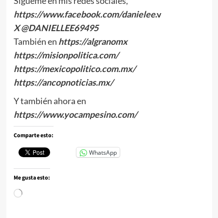
Sígueme en mis redes sociales,
https://www.facebook.com/danielee
.v
X @DANIELLEE69495
También en
https://algranomx
https://misionpolitica.com/
https://mexicopolitico.com.mx/
https://ancopnoticias.mx/
Y también ahora en
https://www.yocampesino.com/
Comparte esto:
WhatsApp
Me gusta esto:
Cargando...