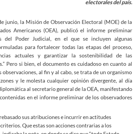
electorales del país.
de junio, la Misión de Observación Electoral (MOE) de la
ados Americanos (OEA), publicó el informe preliminar
es del Poder Judicial, en el que se incluyen algunas
rmuladas para fortalecer todas las etapas del proceso,
encias actuales y garantizar la sostenibilidad de las
.” Pero si bien, el documento es cuidadoso en cuanto al
observaciones, al fin y al cabo, se trata de un organismo
azones y le molesta cualquier opinión divergente, al día
diplomática al secretario general de la OEA, manifestando
contenidas en el informe preliminar de los observadores
ebasado sus atribuciones e incurrir en actitudes
criterios. Que estas son acciones contrarias a los
3), indicaba la nota, en donde se dice que “todo Estado