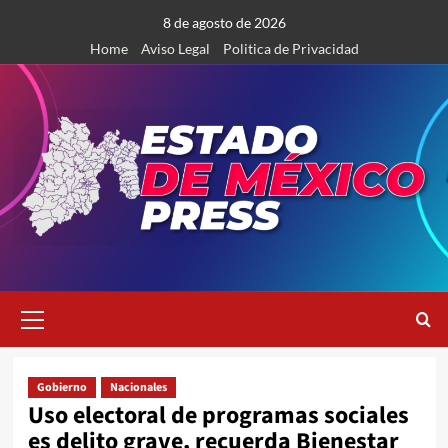
Saltar
8 de agosto de 2026
al
Home
Aviso Legal
Politica de Privacidad
contenido
Menú
primario
Gobierno
Nacionales
Uso electoral de programas sociales
es delito grave, recuerda Bienestar