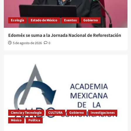
Ecología
Estado de México
Eventos
Gobierno
Edoméx se suma a la Jornada Nacional de Reforestación
5 de agosto de 2026
0
Ciencia y Tecnología
CULTURA
Gobierno
Investigaciones
México
Política