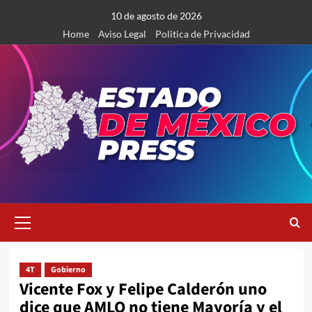
Saltar
10 de agosto de 2026
al
Home
Aviso Legal
Politica de Privacidad
contenido
Menú
primario
4T
Gobierno
Vicente Fox y Felipe Calderón uno
dice que AMLO no tiene Mayoría y el