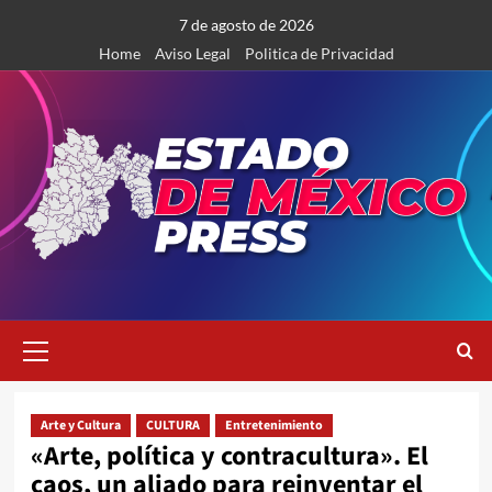
Saltar
7 de agosto de 2026
al
Home
Aviso Legal
Politica de Privacidad
contenido
Menú
primario
Arte y Cultura
CULTURA
Entretenimiento
«Arte, política y contracultura». El
caos, un aliado para reinventar el