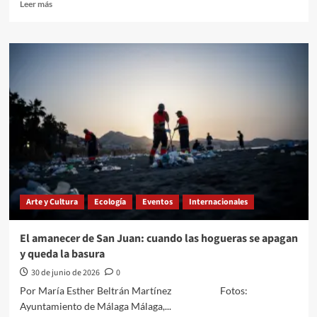
Leer
Leer más
más
sobre
El
Mundial
de
los
871
millones:
cuando
el
balón
también
mueve
la
Arte y Cultura
Ecología
Eventos
Internacionales
economía
global
El amanecer de San Juan: cuando las hogueras se apagan
y queda la basura
30 de junio de 2026
0
Por María Esther Beltrán Martínez Fotos:
Ayuntamiento de Málaga Málaga,...