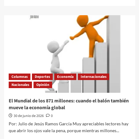
más
sobre
El
talento
emprendedor
mexicano
brilla
en
Aldea
Global
de
la
mano
Columnas
Deportes
Economía
Internacionales
de
Nacionales
Opinión
Compartamos
Banco
El Mundial de los 871 millones: cuando el balón también
mueve la economía global
30 de junio de 2026
0
Por: Julio de Jesús Ramos García Muy apreciables lectores hay
que abrir los ojos vale la pena, porque mientras millones...