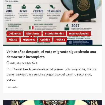
Columnas
Elecciones
Estados Unidos
Internacionales
México
Migrantes
Opinión
Política
Veinte años después, el voto migrante sigue siendo una
democracia incompleta
4 de julio de 2026
0
Por Daniel Lee A veinte años del primer voto migrante, México
tiene razones para sentirse orgulloso del camino recorrido,
pero...
Leer
Leer más
más
sobre
Veinte
años