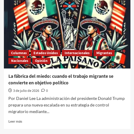
después,
el
voto
migrante
sigue
siendo
una
democracia
incompleta
Columnas
Estados Unidos
Internacionales
Migrantes
Nacionales
Opinión
La fábrica del miedo: cuando el trabajo migrante se
convierte en objetivo político
3 de julio de 2026
0
Por Daniel Lee La administración del presidente Donald Trump
prepara una nueva escalada en su estrategia de control
migratorio mediante...
Leer
Leer más
más
sobre