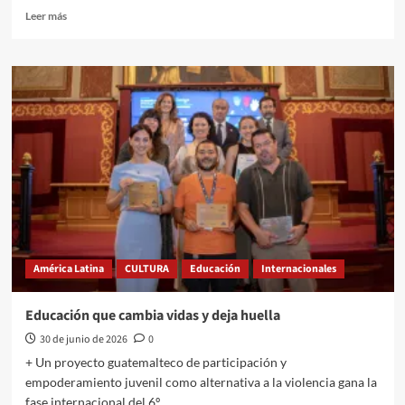
Leer
Leer más
más
sobre
El
amanecer
de
San
Juan:
cuando
las
hogueras
se
apagan
y
queda
América Latina
CULTURA
Educación
Internacionales
la
basura
Educación que cambia vidas y deja huella
30 de junio de 2026
0
+ Un proyecto guatemalteco de participación y
empoderamiento juvenil como alternativa a la violencia gana la
fase internacional del 6º...