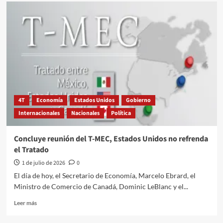
La
ciudadanía
no
se
decreta
4T
Economía
Estados Unidos
Gobierno
Internacionales
Nacionales
Política
Concluye reunión del T-MEC, Estados Unidos no refrenda
el Tratado
1 de julio de 2026
0
El día de hoy, el Secretario de Economía, Marcelo Ebrard, el
Ministro de Comercio de Canadá, Dominic LeBlanc y el...
Leer
Leer más
más
sobre