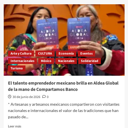
Concluye
reunión
del
T-
MEC,
Estados
Unidos
no
refrenda
el
Arte y Cultura
CULTURA
Economía
Eventos
Tratado
Internacionales
México
Nacionales
Solidaridad
Turismo
El talento emprendedor mexicano brilla en Aldea Global
de la mano de Compartamos Banco
30 de junio de 2026
0
* Artesanas y artesanos mexicanos compartieron con visitantes
nacionales e internacionales el valor de las tradiciones que han
pasado de...
Leer
Leer más