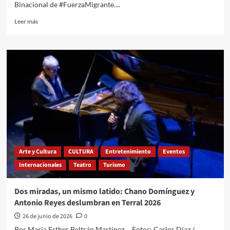
Binacional de #FuerzaMigrante....
Leer
Leer más
más
sobre
La
Diputación
Migrante
no
nació
para
ser
decorativa
Arte y Cultura
CULTURA
Entretenimiento
Eventos
Internacionales
Teatro
Turismo
Dos miradas, un mismo latido: Chano Domínguez y
Antonio Reyes deslumbran en Terral 2026
26 de junio de 2026
0
Por María Esther Beltrán Martínez Fotos: Carlos Díaz /