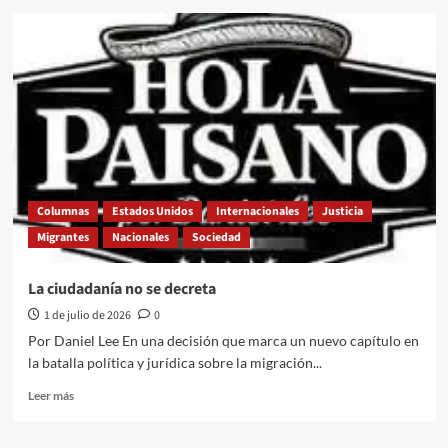
La
fábrica
del
miedo:
cuando
el
trabajo
migrante
se
convierte
en
Columnas
Estados Unidos
Internacionales
Justicia
objetivo
Migrantes
Nacionales
Sociedad
político
La ciudadanía no se decreta
1 de julio de 2026
0
Por Daniel Lee En una decisión que marca un nuevo capítulo en
la batalla política y jurídica sobre la migración...
Leer
Leer más
más
sobre