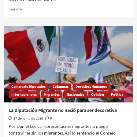
Leer
Leer más
más
sobre
Educación
que
cambia
vidas
y
deja
huella
Camara de Diputados
Columnas
Derechos Humanos
Internacionales
Migrantes
Nacionales
Opinión
Política
La Diputación Migrante no nació para ser decorativa
27 de junio de 2026
0
Por Daniel Lee La representación migrante no puede
construirse sin los migrantes. Así lo sentenció el Consejo