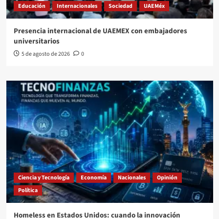
Educación
Internacionales
Sociedad
UAEMéx
Presencia internacional de UAEMEX con embajadores
universitarios
5 de agosto de 2026
0
Ciencia y Tecnología
Economía
Nacionales
Opinión
Política
Homeless en Estados Unidos: cuando la innovación