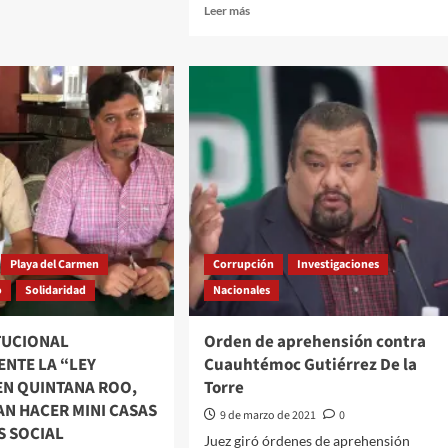
Leer
Leer más
ex
más
cia
sobre
misión
Se
tiene
que
actuar
pronto
para
iación
invertir
en
Centroamérica,
afirma
López
Playa del Carmen
Corrupción
Investigaciones
Obrador
o
Solidaridad
Nacionales
TUCIONAL
Orden de aprehensión contra
ENTE LA “LEY
Cuauhtémoc Gutiérrez De la
EN QUINTANA ROO,
Torre
AN HACER MINI CASAS
9 de marzo de 2021
0
S SOCIAL
Juez giró órdenes de aprehensión