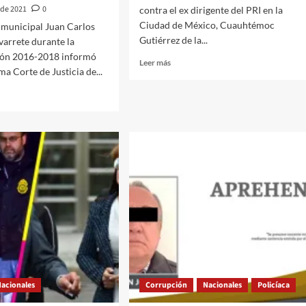
 de 2021
0
contra el ex dirigente del PRI en la
Ciudad de México, Cuauhtémoc
o municipal Juan Carlos
Gutiérrez de la...
varrete durante la
ión 2016-2018 informó
Leer
Leer más
a Corte de Justicia de...
más
sobre
Orden
de
aprehensión
NSTITUCIONAL
contra
IALMENTE
Cuauhtémoc
Gutiérrez
De
AS”
la
Torre
TANA
ENDÍAN
R
S
Nacionales
Corrupción
Nacionales
Policíaca
RÉS