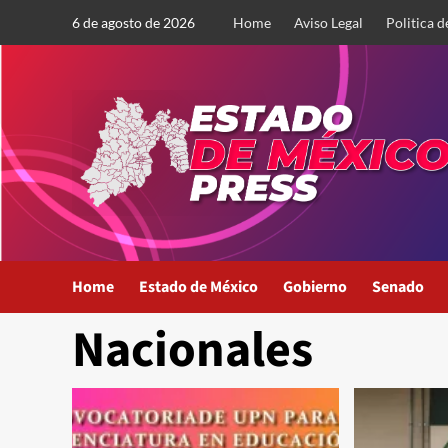
Saltar
6 de agosto de 2026
Home
Aviso Legal
Politica d
al
contenido
Home
Estado de México
Gobierno
Senado
Nacionales