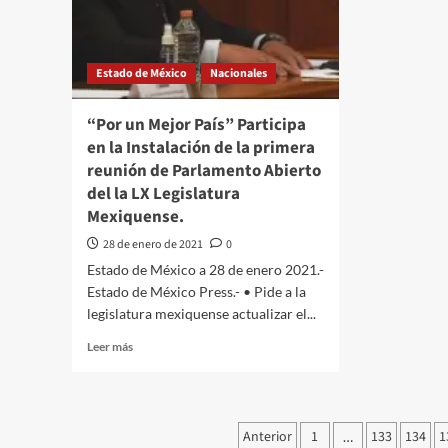
las
presu
mujeres
partic
en
Estado de México
Nacionales
el
tráfic
intern
“Por un Mejor País” Participa
de
en la Instalación de la primera
droga
reunión de Parlamento Abierto
del la LX Legislatura
Mexiquense.
28 de enero de 2021
0
Estado de México a 28 de enero 2021.-
Estado de México Press.- • Pide a la
legislatura mexiquense actualizar el...
Leer
Leer más
más
sobre
“Por
un
Paginación
Anterior
1
133
134
1
…
Mejor