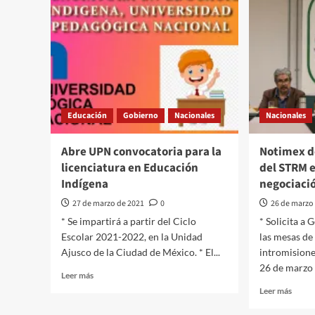
Educación
Gobierno
Nacionales
Nacionales
Abre UPN convocatoria para la
Notimex d
licenciatura en Educación
del STRM 
Indígena
negociaci
27 de marzo de 2021
0
26 de marzo
* Se impartirá a partir del Ciclo
* Solicita a
Escolar 2021-2022, en la Unidad
las mesas de
Ajusco de la Ciudad de México. * El...
intromisio
26 de marzo 2
Leer
Leer más
más
Leer
Leer más
sobre
más
Abre