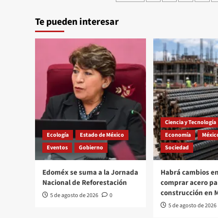
de
País”
Participa
Te pueden interesar
entradas
en
la
Instalación
de
la
primera
reunión
de
Parlamento
Abierto
del
Ciencia y Tecnología
la
LX
Ecología
Estado de México
Economía
Méxic
Legislatura
Eventos
Gobierno
Sociedad
Mexiquense.
Edoméx se suma a la Jornada
Habrá cambios en
Nacional de Reforestación
comprar acero pa
construcción en 
5 de agosto de 2026
0
5 de agosto de 2026