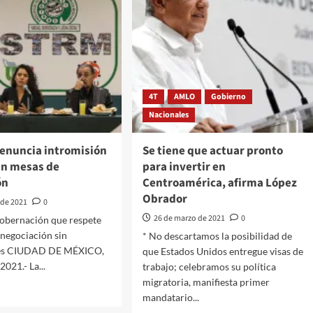
4T
AMLO
Gobierno
Nacionales
enuncia intromisión
Se tiene que actuar pronto
en mesas de
para invertir en
ón
Centroamérica, afirma López
Obrador
 de 2021
0
26 de marzo de 2021
0
 Gobernación que respete
 negociación sin
* No descartamos la posibilidad de
nes CIUDAD DE MÉXICO,
que Estados Unidos entregue visas de
021.- La...
trabajo; celebramos su política
migratoria, manifiesta primer
mandatario...