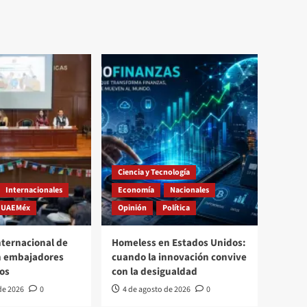
Ciencia y Tecnología
Internacionales
Economía
Nacionales
UAEMéx
Opinión
Política
nternacional de
Homeless en Estados Unidos:
 embajadores
cuando la innovación convive
ios
con la desigualdad
de 2026
0
4 de agosto de 2026
0