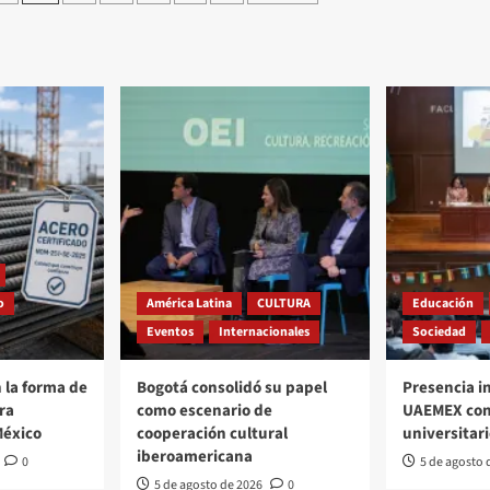
o
América Latina
CULTURA
Educación
Eventos
Internacionales
Sociedad
 la forma de
Bogotá consolidó su papel
Presencia i
ra
como escenario de
UAEMEX con
México
cooperación cultural
universitar
iberoamericana
0
5 de agosto 
5 de agosto de 2026
0