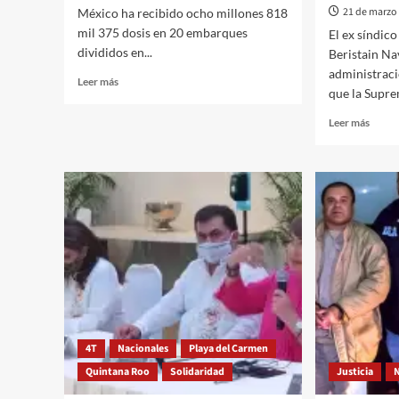
21 de marzo
México ha recibido ocho millones 818
mil 375 dosis en 20 embarques
El ex síndic
divididos en...
Beristain Na
administrac
Leer
Leer más
que la Suprem
más
sobre
Leer
Leer más
México
más
Recibe
sobre
décimo
INCO
tercer
PARC
embarque
LA
de
“LEY
vacunas
CASIT
Pfizer-
EN
BioNTech
QUIN
contra
ROO,
COVID-
PRET
19
HACE
MINI
4T
Nacionales
Playa del Carmen
CASA
Quintana Roo
Solidaridad
Justicia
DE
INTE