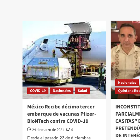
sobre
UPN
Notim
convocatoria
denun
para
intro
la
del
licenciatura
STRM
en
en
Educación
mesas
Indígena
de
negoc
Nacionales
COVID-19
Nacionales
Salud
Quintana Ro
México Recibe décimo tercer
INCONSTI
embarque de vacunas Pfizer-
PARCIALM
BioNTech contra COVID-19
CASITAS” 
PRETENDÍ
24 de marzo de 2021
0
DE INTERÉ
Desde el pasado 23 de diciembre