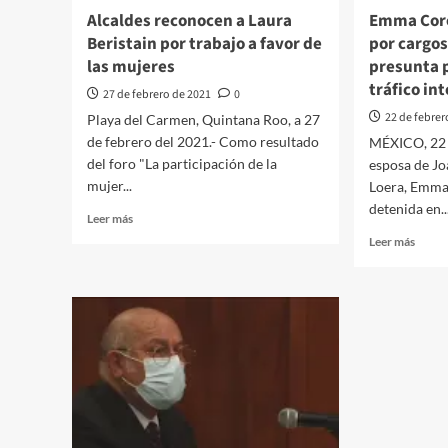
SOCI
Alcaldes reconocen a Laura
Emma Coro
Beristain por trabajo a favor de
por cargos
las mujeres
presunta p
tráfico in
27 de febrero de 2021
0
22 de febrer
Playa del Carmen, Quintana Roo, a 27
de febrero del 2021.- Como resultado
MÉXICO, 22 d
del foro "La participación de la
esposa de J
mujer...
Loera, Emma
detenida en..
Leer
Leer más
más
Leer
Leer más
sobre
más
Alcaldes
sobre
reconocen
Emma
a
Coron
Laura
fue
Beristain
arres
por
por
trabajo
cargo
a
relac
favor
a
de
su