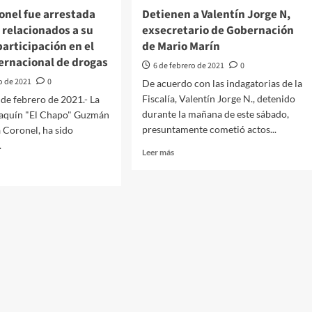
AL
nel fue arrestada
Detienen a Valentín Jorge N,
 relacionados a su
exsecretario de Gobernación
articipación en el
de Mario Marín
ternacional de drogas
6 de febrero de 2021
0
o de 2021
0
De acuerdo con las indagatorias de la
Fiscalía, Valentín Jorge N., detenido
e febrero de 2021.- La
durante la mañana de este sábado,
oaquín "El Chapo" Guzmán
presuntamente cometió actos...
 Coronel, ha sido
.
Leer
Leer más
más
sobre
Detienen
a
Valentín
el
Jorge
N,
tada
exsecretario
de
s
Gobernación
ionados
de
Mario