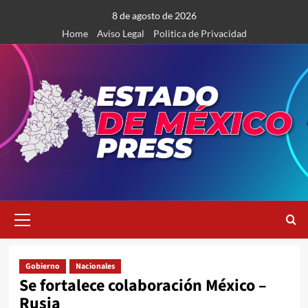
Saltar
8 de agosto de 2026
al
Home
Aviso Legal
Politica de Privacidad
contenido
Menú
primario
Gobierno
Nacionales
Se fortalece colaboración México –
Rusia