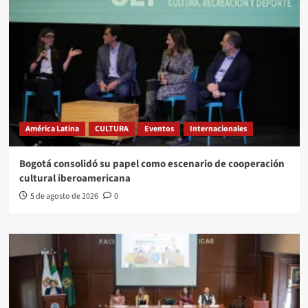
América Latina
CULTURA
Eventos
Internacionales
Bogotá consolidó su papel como escenario de cooperación
cultural iberoamericana
5 de agosto de 2026
0