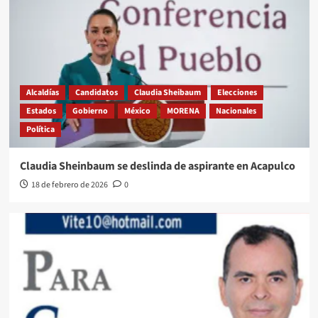
Alcaldías
Candidatos
Claudia Sheibaum
Elecciones
Estados
Gobierno
México
MORENA
Nacionales
Política
Claudia Sheinbaum se deslinda de aspirante en Acapulco
18 de febrero de 2026
0