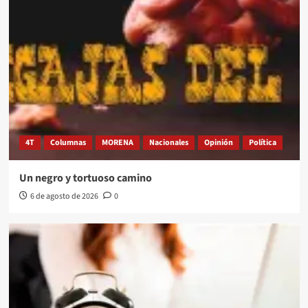
4T
Columnas
MORENA
Nacionales
Opinión
Política
Un negro y tortuoso camino
6 de agosto de 2026
0