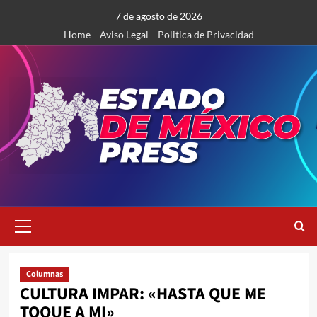
Saltar
7 de agosto de 2026
al
Home
Aviso Legal
Politica de Privacidad
contenido
Menú
primario
Columnas
CULTURA IMPAR: «HASTA QUE ME
TOQUE A MI»