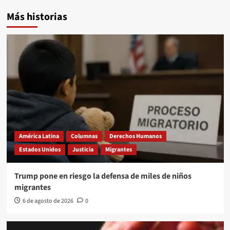
Más historias
América Latina
Columnas
Derechos Humanos
Estados Unidos
Justicia
Migrantes
Trump pone en riesgo la defensa de miles de niños
migrantes
6 de agosto de 2026
0