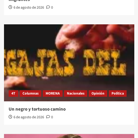
6 de agosto de 2026
0
4T
Columnas
MORENA
Nacionales
Opinión
Política
Un negro y tortuoso camino
6 de agosto de 2026
0