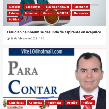
Alcaldías
Candidatos
Claudia Sheibaum
Elecciones
Estados
Gobierno
México
MORENA
Nacionales
Política
Claudia Sheinbaum se deslinda de aspirante en Acapulco
18 de febrero de 2026
0
Candidatos
Columnas
Nacionales
Opinión
Política