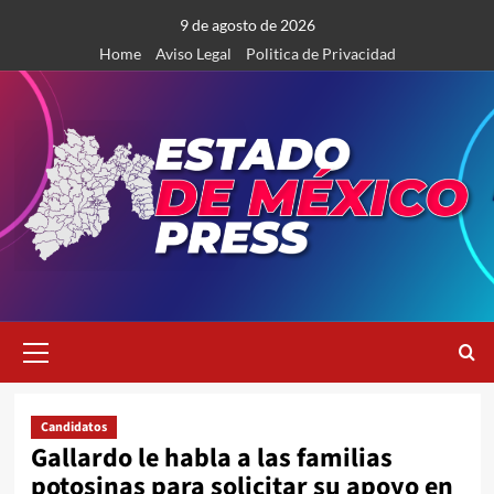
Saltar
9 de agosto de 2026
al
Home
Aviso Legal
Politica de Privacidad
contenido
Menú
primario
Candidatos
Gallardo le habla a las familias
potosinas para solicitar su apoyo en