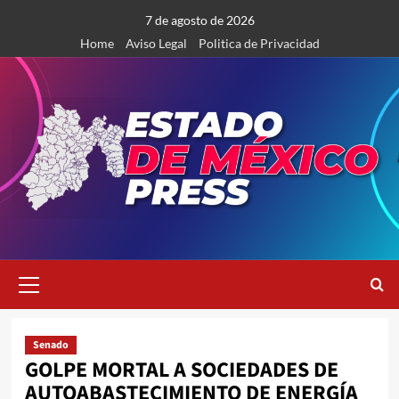
Saltar
7 de agosto de 2026
al
Home
Aviso Legal
Politica de Privacidad
contenido
Menú
primario
Senado
GOLPE MORTAL A SOCIEDADES DE
AUTOABASTECIMIENTO DE ENERGÍA