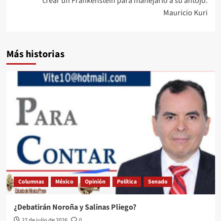
crear un Frankenstein para manejarlo a su antojo:
Mauricio Kuri
Más historias
Columnas
México
Opinión
Política
Senado
¿Debatirán Noroña y Salinas Pliego?
27 de julio de 2026
0