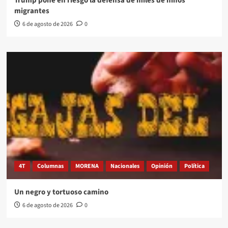
Trump pone en riesgo la defensa de miles de niños
migrantes
6 de agosto de 2026
0
4T
Columnas
MORENA
Nacionales
Opinión
Política
Un negro y tortuoso camino
6 de agosto de 2026
0