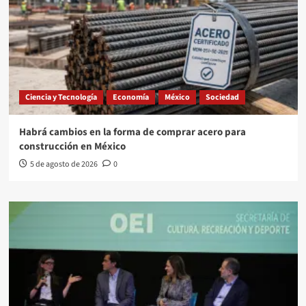
Ciencia y Tecnología
Economía
México
Sociedad
Habrá cambios en la forma de comprar acero para
construcción en México
5 de agosto de 2026
0