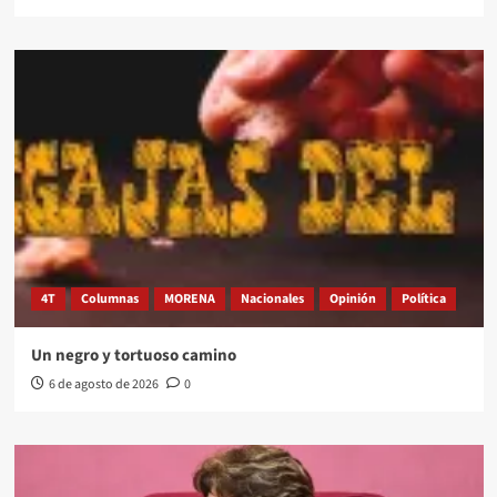
4T
Columnas
MORENA
Nacionales
Opinión
Política
Un negro y tortuoso camino
6 de agosto de 2026
0