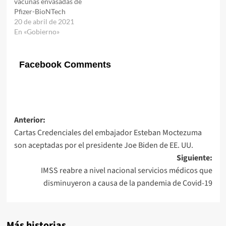
vacunas envasadas de
Pfizer-BioNTech
20 de abril de 2021
En «Gobierno»
Facebook Comments
Navegación
Anterior:
Cartas Credenciales del embajador Esteban Moctezuma
de
son aceptadas por el presidente Joe Biden de EE. UU.
entradas
Siguiente:
IMSS reabre a nivel nacional servicios médicos que
disminuyeron a causa de la pandemia de Covid-19
Más historias