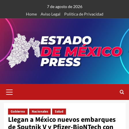
Saltar
7 de agosto de 2026
al
Home
Aviso Legal
Politica de Privacidad
contenido
Menú
primario
Gobierno
Nacionales
Salud
Llegan a México nuevos embarques
de Sputnik V y Pfizer-BioNTech con