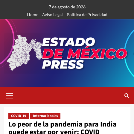
Saltar
7 de agosto de 2026
al
Home
Aviso Legal
Politica de Privacidad
contenido
Menú
primario
COVID-19
Internacionales
Lo peor de la pandemia para India
puede estar por venir: COVID