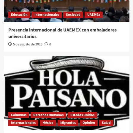
Educación
Internacionales
Sociedad
UAEMéx
Presencia internacional de UAEMEX con embajadores
universitarios
5 de agosto de 2026
0
Columnas
Derechos Humanos
Estados Unidos
Internacionales
México
Migrantes
Opinión
Salud