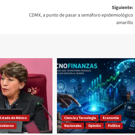
Siguiente:
CDMX, a punto de pasar a semáforo epidemiológico
amarillo
Estado de México
Ciencia y Tecnología
Economía
Gobierno
Nacionales
Opinión
Política