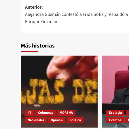
Navegación
Anterior:
Alejandra Guzmán contestó a Frida Sofía y respaldó a
de
Enrique Guzmán
entradas
Más historias
4T
Columnas
MORENA
Ecología
Nacionales
Opinión
Política
Eventos