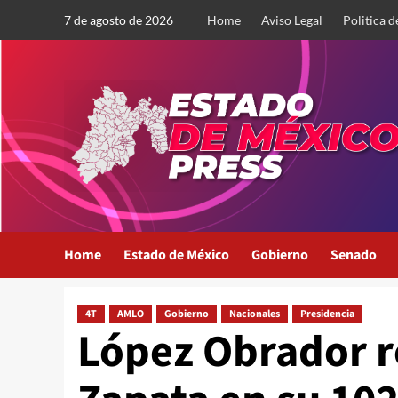
Saltar
7 de agosto de 2026
Home
Aviso Legal
Politica d
al
contenido
Home
Estado de México
Gobierno
Senado
4T
AMLO
Gobierno
Nacionales
Presidencia
López Obrador r