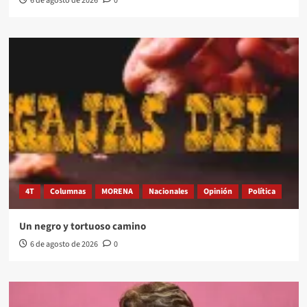
6 de agosto de 2026
0
4T
Columnas
MORENA
Nacionales
Opinión
Política
Un negro y tortuoso camino
6 de agosto de 2026
0