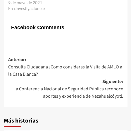
9 de mayo de 2021
En «Investigaciones»
Facebook Comments
Navegación
Anterior:
Consulta Ciudadana ¿Como consideras la Visita de AMLO a
de
la Casa Blanca?
entradas
Siguiente:
La Conferencia Nacional de Seguridad Pública reconoce
aportes y experiencia de Nezahualcóyotl.
Más historias