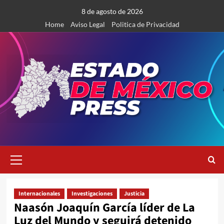
Saltar
8 de agosto de 2026
al
Home
Aviso Legal
Politica de Privacidad
contenido
Menú
primario
Internacionales
Investigaciones
Justicia
Naasón Joaquín García líder de La
Luz del Mundo y seguirá detenido