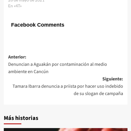
En «4T»
Facebook Comments
Navegación
Anterior:
Denuncian a Aguakán por contaminación al medio
de
ambiente en Cancún
entradas
Siguiente:
Tamara Ibarra denuncia a priista por hacer uso indebido
de su slogan de campaña
Más historias