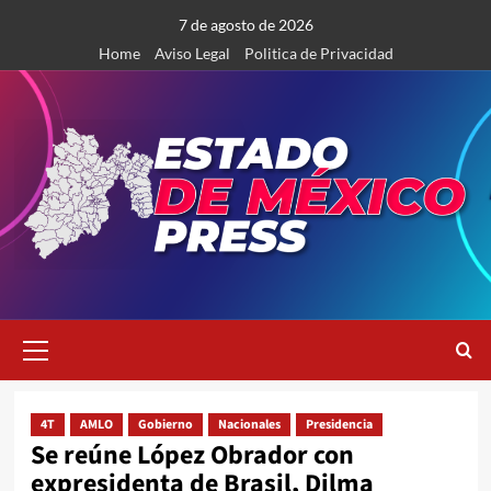
Saltar
7 de agosto de 2026
al
Home
Aviso Legal
Politica de Privacidad
contenido
Menú
primario
4T
AMLO
Gobierno
Nacionales
Presidencia
Se reúne López Obrador con
expresidenta de Brasil, Dilma