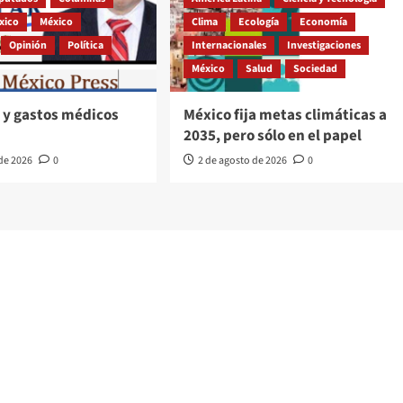
xico
México
Clima
Ecología
Economía
Opinión
Política
Internacionales
Investigaciones
México
Salud
Sociedad
 y gastos médicos
México fija metas climáticas a
2035, pero sólo en el papel
 de 2026
0
2 de agosto de 2026
0