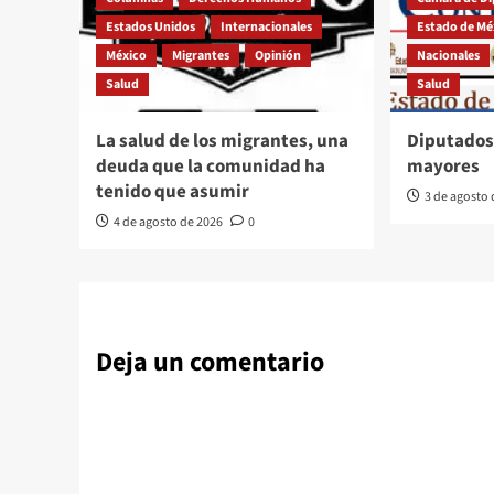
Estados Unidos
Internacionales
Estado de Mé
México
Migrantes
Opinión
Nacionales
Salud
Salud
La salud de los migrantes, una
Diputados
deuda que la comunidad ha
mayores
tenido que asumir
3 de agosto
4 de agosto de 2026
0
Deja un comentario