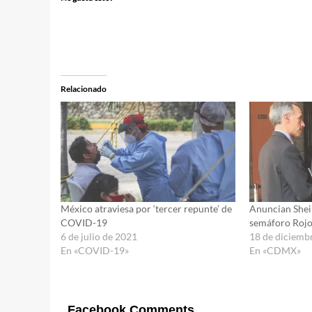
Relacionado
México atraviesa por ‘tercer repunte’ de
Anuncian She
COVID-19
semáforo Roj
6 de julio de 2021
18 de diciemb
En «COVID-19»
En «CDMX»
Facebook Comments