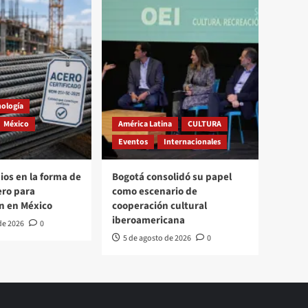
nología
México
América Latina
CULTURA
Eventos
Internacionales
os en la forma de
Bogotá consolidó su papel
ero para
como escenario de
n en México
cooperación cultural
iberoamericana
de 2026
0
5 de agosto de 2026
0