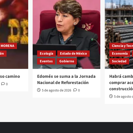
MORENA
Ciencia y Tec
ión
Ecología
Estado de México
Economía
Eventos
Gobierno
Sociedad
oso camino
Edoméx se suma a la Jornada
Habrá cambi
Nacional de Reforestación
comprar ac
0
construcció
5 de agosto de 2026
0
5 de agosto 