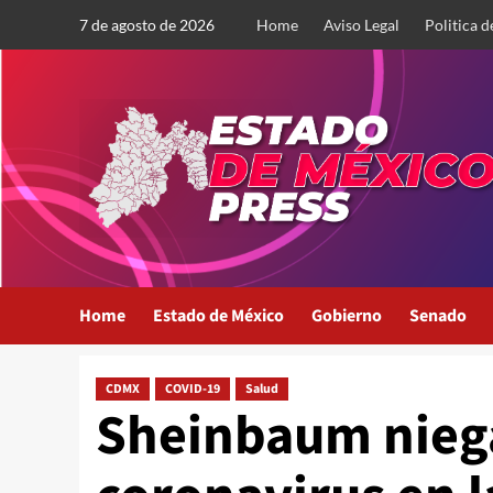
Saltar
7 de agosto de 2026
Home
Aviso Legal
Politica d
al
contenido
Home
Estado de México
Gobierno
Senado
CDMX
COVID-19
Salud
Sheinbaum nieg