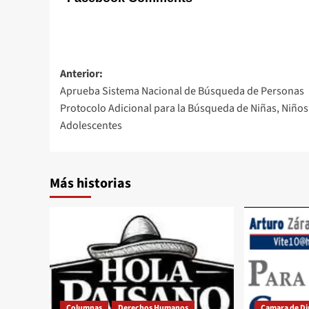
Navegación
Anterior:
Aprueba Sistema Nacional de Búsqueda de Personas
de
Protocolo Adicional para la Búsqueda de Niñas, Niños
entradas
Adolescentes
Más historias
Columnas
Derechos Humanos
Camara de D