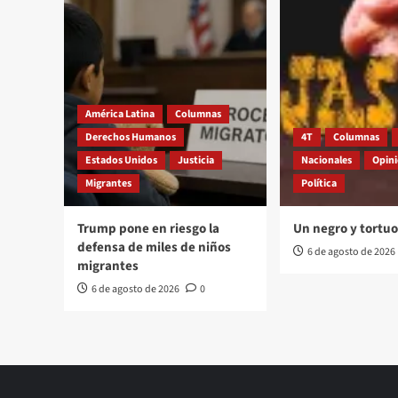
América Latina
Columnas
Derechos Humanos
4T
Columnas
Estados Unidos
Justicia
Nacionales
Opin
Migrantes
Política
Trump pone en riesgo la
Un negro y tortu
defensa de miles de niños
6 de agosto de 2026
migrantes
6 de agosto de 2026
0