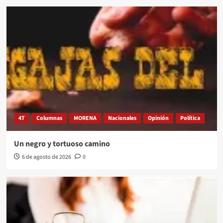
4T
Columnas
MORENA
Nacionales
Opinión
Política
Un negro y tortuoso camino
6 de agosto de 2026
0