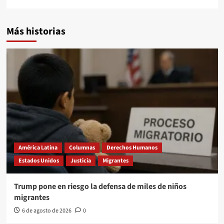
Más historias
América Latina
Columnas
Derechos Humanos
Estados Unidos
Justicia
Migrantes
Trump pone en riesgo la defensa de miles de niños
migrantes
6 de agosto de 2026
0