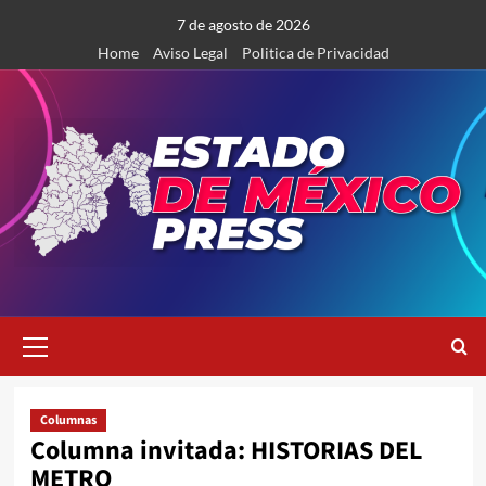
Saltar
7 de agosto de 2026
al
Home
Aviso Legal
Politica de Privacidad
contenido
Menú
primario
Columnas
Columna invitada: HISTORIAS DEL
METRO