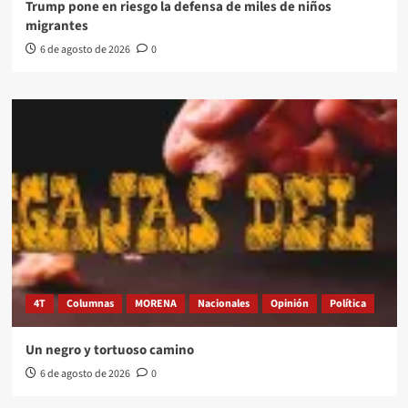
Trump pone en riesgo la defensa de miles de niños
migrantes
6 de agosto de 2026
0
4T
Columnas
MORENA
Nacionales
Opinión
Política
Un negro y tortuoso camino
6 de agosto de 2026
0