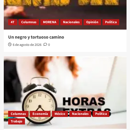
4T
Columnas
MORENA
Nacionales
Opinión
Política
Un negro y tortuoso camino
6 de agosto de 2026
0
Columnas
Economía
México
Nacionales
Política
Trabajo