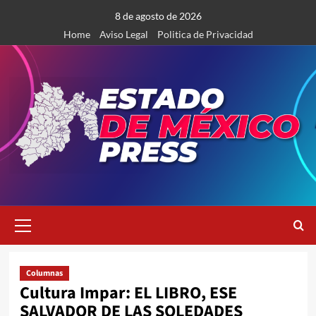
Saltar
8 de agosto de 2026
al
Home
Aviso Legal
Politica de Privacidad
contenido
Menú
primario
Columnas
Cultura Impar: EL LIBRO, ESE
SALVADOR DE LAS SOLEDADES